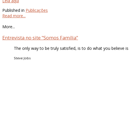
Leia aqui
Published in
Publicações
Read more...
More...
Entrevista no site "Somos Família"
The only way to be truly satisfied, is to do what you believe 
Steve Jobs
Quem Somos
Acordos & Parcerias
O nosso Espaço
contactos
Workshops
Cursos
Pós-Graduações