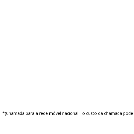
Aluguer de Salas
Facebook
Instagram
Linkedin
Youtube
info@red-apple.pt
*(Chamada para a rede móvel nacional - o custo da chamada pode v