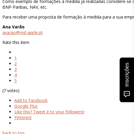
Como exemplo de formações à medida já realizadas considere-se o
BNP-Paribas, NAV, etc.
Para receber uma proposta de formação à medida para a sua empre
Ana Varão
avarao@red-apple.pt
Rate this item
1
2
Inscrições
3
4
5
(7 votes)
Add to Facebook
Google Plus
Like this? Tweet it to your followers!
Pinterest
back to top