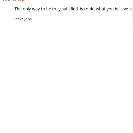
The only way to be truly satisfied, is to do what you believe 
Steve Jobs
Quem Somos
Acordos & Parcerias
O nosso Espaço
contactos
Workshops
Cursos
Pós-Graduações
Formação à Medida
Psicologia
Mediação Familar
Coaching