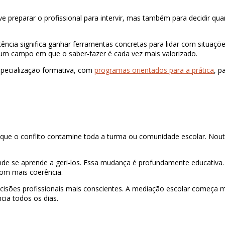
ve preparar o profissional para intervir, mas também para decidir qu
tência significa ganhar ferramentas concretas para lidar com situaçõ
 num campo em que o saber-fazer é cada vez mais valorizado.
specialização formativa, com
programas orientados para a prática
, p
r que o conflito contamine toda a turma ou comunidade escolar. Nout
nde se aprende a geri-los. Essa mudança é profundamente educativa.
 com mais coerência.
cisões profissionais mais conscientes. A mediação escolar começa m
cia todos os dias.