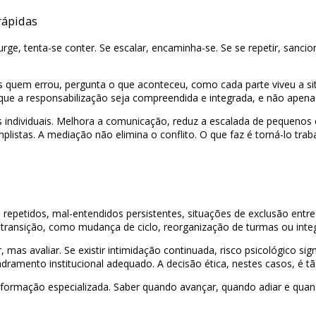
rápidas
surge, tenta-se conter. Se escalar, encaminha-se. Se se repetir, san
quem errou, pergunta o que aconteceu, como cada parte viveu a sit
ara que a responsabilização seja compreendida e integrada, e não apen
s individuais. Melhora a comunicação, reduz a escalada de pequenos 
istas. A mediação não elimina o conflito. O que faz é torná-lo traba
s repetidos, mal-entendidos persistentes, situações de exclusão entre
ansição, como mudança de ciclo, reorganização de turmas ou integ
 mas avaliar. Se existir intimidação continuada, risco psicológico s
uadramento institucional adequado. A decisão ética, nestes casos, é 
 e formação especializada. Saber quando avançar, quando adiar e quan