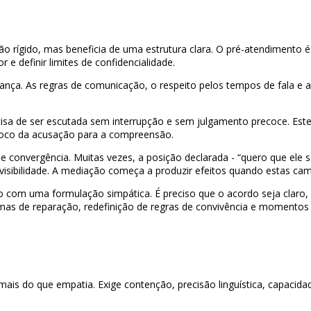
 rígido, mas beneficia de uma estrutura clara. O pré-atendimento é d
r e definir limites de confidencialidade.
nça. As regras de comunicação, o respeito pelos tempos de fala e a 
ecisa de ser escutada sem interrupção e sem julgamento precoce. Es
o foco da acusação para a compreensão.
de convergência. Muitas vezes, a posição declarada - “quero que ele 
isibilidade. A mediação começa a produzir efeitos quando estas cam
ão com uma formulação simpática. É preciso que o acordo seja claro,
rmas de reparação, redefinição de regras de convivência e moment
is do que empatia. Exige contenção, precisão linguística, capacidade 