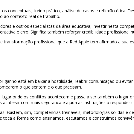
 conceptuais, treino prático, análise de casos e reflexão ética. De
ão ao contexto real de trabalho.
dores e outros especialistas da área educativa, investir nesta compe
ativa e erro. Significa também reforçar credibilidade profissional
e e transformação profissional que a Red Apple tem afirmado a sua e
r ganho está em baixar a hostilidade, reabrir comunicação ou evita
a nomearem o que sentem e o que precisam.
 lugar onde os conflitos acontecem e passa a ser também o lugar o
is a intervir com mais segurança e ajuda as instituições a responder
 Existem, sim, competências treináveis, metodologias sólidas e de
ele: toca a forma como ensinamos, escutamos e construímos convivên