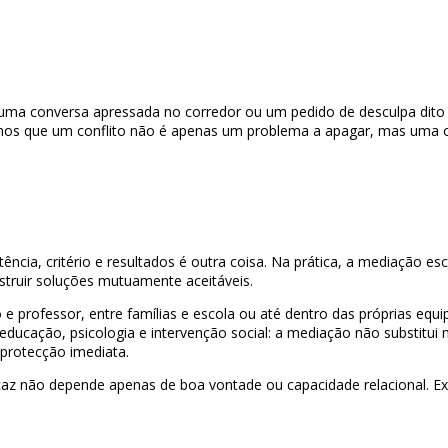
 uma conversa apressada no corredor ou um pedido de desculpa dito
s que um conflito não é apenas um problema a apagar, mas uma opo
tência, critério e resultados é outra coisa. Na prática, a mediação 
nstruir soluções mutuamente aceitáveis.
o e professor, entre famílias e escola ou até dentro das próprias e
educação, psicologia e intervenção social: a mediação não substitui m
 protecção imediata.
caz não depende apenas de boa vontade ou capacidade relacional. Exig