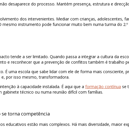
o desaparece do processo. Mantém presença, estrutura e direcção. 
vimento dos intervenientes. Mediar com crianças, adolescentes, famí
o. O mesmo instrumento pode funcionar muito bem numa turma do 2.º
 tende a ser limitado. Quando passa a integrar a cultura da escola
amento e reconhecer que a prevenção de conflitos também é trabalho 
. É uma escola que sabe lidar com ele de forma mais consciente, pr
 e, por isso mesmo, transformadora.
intenção à capacidade instalada. É aqui que a
formação contínua
se t
 gabinete técnico ou numa reunião difícil com famílias.
 se torna competência
os educativos estão mais complexos. Há mais diversidade, maior ex