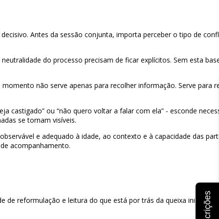
ecisivo. Antes da sessão conjunta, importa perceber o tipo de confl
neutralidade do processo precisam de ficar explícitos. Sem esta base
te momento não serve apenas para recolher informação. Serve para r
seja castigado” ou “não quero voltar a falar com ela” - esconde neces
adas se tornam visíveis.
 observável e adequado à idade, ao contexto e à capacidade das par
os de acompanhamento.
Inscrições
de reformulação e leitura do que está por trás da queixa inicial. Exi