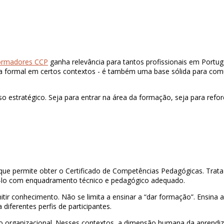
ormadores CCP
ganha relevância para tantos profissionais em Portug
a formal em certos contextos - é também uma base sólida para com
 estratégico. Seja para entrar na área da formação, seja para refo
ue permite obter o Certificado de Competências Pedagógicas. Trata
azê-lo com enquadramento técnico e pedagógico adequado.
itir conhecimento. Não se limita a ensinar a “dar formação”. Ensina 
iferentes perfis de participantes.
to organizacional. Nesses contextos, a dimensão humana da aprend