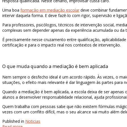
resposta qualificada. Neste cenário, improvisar custa caro.
Uma boa
formação em mediação escolar
deve combinar fundamentos
intervir daquela forma. E deve fazê-lo com rigor, supervisão e ligaç
Para professores, psicólogos, técnicos de intervenção social, media
complexas sem depender apenas da experiência acumulada ou da tent
É precisamente nesse cruzamento entre qualificação, aplicabilidad
certificação e para o impacto real nos contextos de intervenção.
O que muda quando a mediação é bem aplicada
Nem sempre o desfecho ideal é um acordo rápido. Às vezes, o maio
situações, o efeito mais relevante é dar linguagem às partes par
Quando a mediação é bem aplicada, a escola deixa de ser apenas o
alunos a desenvolver responsabilidade relacional, ajuda profissiona
Quem trabalha com pessoas sabe que não existem fórmulas mágicas.
vezes com um conflito difícil, mas o seu alcance vai muito além d
Published in
Noticias
Read more...