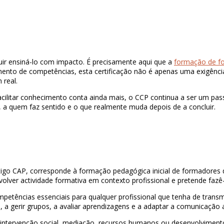
ir ensiná-lo com impacto. É precisamente aqui que a
formação de f
nto de competências, esta certificação não é apenas uma exigênci
 real.
litar conhecimento conta ainda mais, o CCP continua a ser um passo
, a quem faz sentido e o que realmente muda depois de a concluir.
go CAP, corresponde à formação pedagógica inicial de formadores q
volver actividade formativa em contexto profissional e pretende f
mpetências essenciais para qualquer profissional que tenha de transm
a gerir grupos, a avaliar aprendizagens e a adaptar a comunicação a d
, intervenção social, mediação, recursos humanos ou desenvolvimen